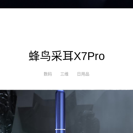
蜂鸟采耳X7Pro
数码
三维
日用品