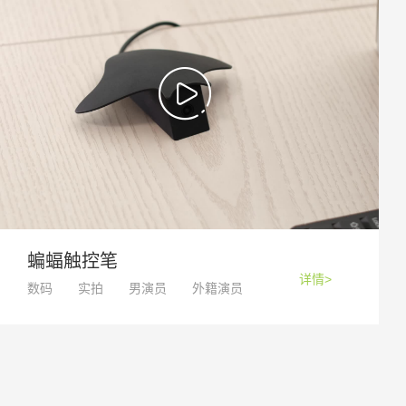
蝙蝠触控笔
详情>
数码
实拍
男演员
外籍演员