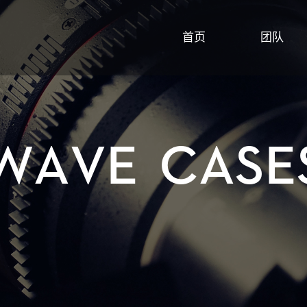
首页
团队
W
A
V
E
C
A
S
E