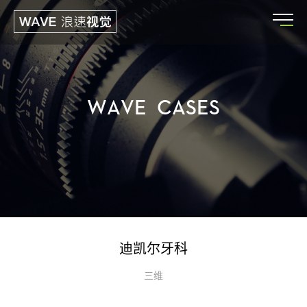
W
A
V
E
C
A
S
E
S
迪凯尔牙科
三维