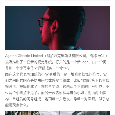
Agatha Christie Limited（阿加莎克里斯蒂有限公司，简称 ACL ）
最近推出了一套新的视觉系统，打头的是一个新 logo：由一个问
号和一个小写字母“c”所组成的一个小“a”。
跟在这个代表阿加莎的小“a”身后的，是一堆奇奇怪怪的符号，它
们之间的共同点是均由问号或感叹号组成。比如阿加莎笔下的大侦
探波洛，被简化成了上翘的八字须，它由两个平躺的问号组成，不
过两个小圆点不见了。而另一位名侦探马普尔小姐，则由两个解
构、重组后的问号组成，她顶着一头卷发、睁着一对圆眼，似乎总
能发现点什么。