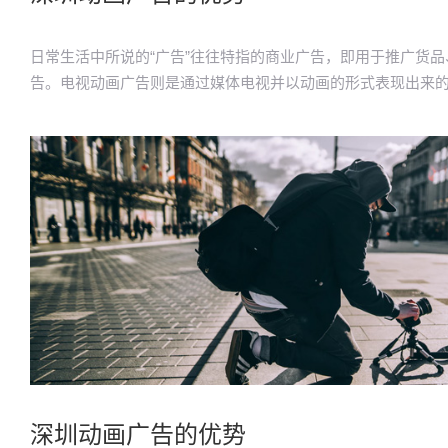
日常生活中所说的“广告”往往特指的商业广告，即用于推广货
告。电视动画广告则是通过媒体电视并以动画的形式表现出来
深圳动画广告的优势