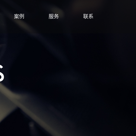
案例
服务
联系
S